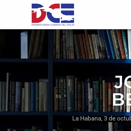
J
B
La Habana, 3 de octu