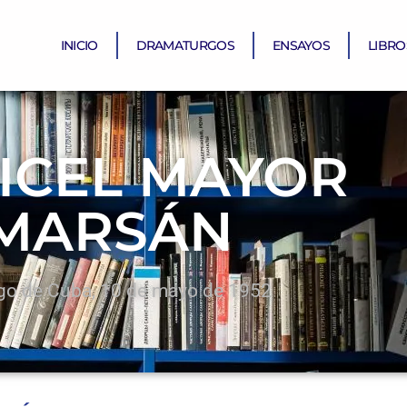
INICIO
DRAMATURGOS
ENSAYOS
LIBRO
ICEL MAYOR
MARSÁN
go de Cuba, 10 de mayo de 1952