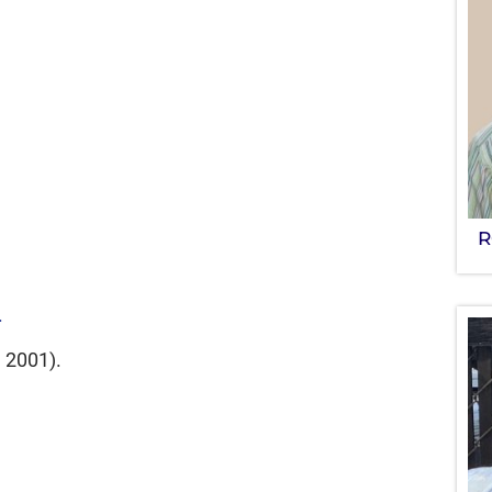
R
.
 2001).